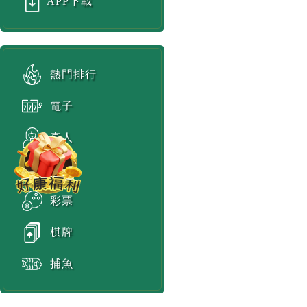
APP下載
熱門排行
電子
真人
體育
彩票
棋牌
捕魚