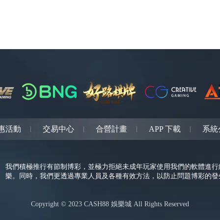
惠活動
交易中心
合營計畫
APP 下載
系統
我們積極推行有節制博彩，並極力拒絕未成年玩家使用我們的軟體進行
樂。同時，我們更透過專業人員及各種有效方法，以防止問題博彩的發
Copyright © 2023
CASH88 娛樂城
All Rights Reserved