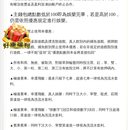
有權沒收獎金及盈利並凍結帳戶終止合作。
主錢包總點數低於100即為娛樂完畢，若是高於100，
▲
仍需依照優惠規定進行娛樂。
▲
以下館別禁止使用本優惠：
電子遊戲內的桌面遊戲及撲克類遊戲、真人館別內的捕魚遊戲、棋牌館
別內的捕魚遊戲、捕魚館別禁止使用本優惠，若在非規定的遊戲類別進
行遊戲，一律不能"提領"且"優惠點數與本金將直接扣回"
▲所有和局、無效、被取消、對賭單與輪盤同時投注黑、紅，單、雙，
大、小、第一柱、第二柱、第三注有效投注時，將不計算有效押碼內。
▲極速賽車、幸運飛艇：最多只能下七車，超過七車一律視為洗流水套
利。
▲極速賽車、幸運飛艇、真人娛樂：同時下注大小、單雙、龍虎、莊閒
算違規一律視為洗流水套利。
▲極速賽車、幸運飛艇：“猜數字”(冠亞和值猜數字)項目，同時下注超過
11個，算違規一律視為洗流水套利。
▲賓果賓果：同時下注大小、單雙算違規一律視為洗流水套利。