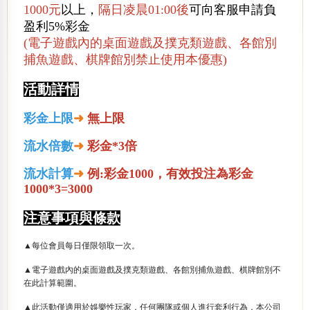
1000元
以上，
隔日凌晨01:00後
可向客服申請負
盈利5%彩金
(電子遊戲內的桌面遊戲及撲克類遊戲、各館別
捕魚遊戲、棋牌館別禁止使用本優惠)
活動詳情
彩金上限
➜
無上限
流水倍數
➜
彩金*3倍
流水計算
➜
例:彩金1000，有效投注為彩金
1000*3=3000
注意事項與條款
▲每位會員每日僅限領取一次
。
▲電子遊戲內的桌面遊戲及撲克類遊戲、各館別捕魚遊戲、棋牌館別不
在此計算範圍
。
▲此活動僅適用於娛樂性玩家，任何團隊或個人進行套利行為，本公司