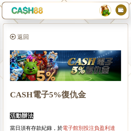
返回
CASH電子5%復仇金
活動辦法
當日須有存款紀錄，於
電子館別投注負盈利達