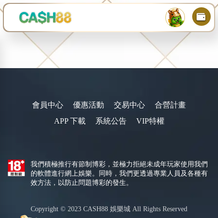
會員中心
優惠活動
交易中心
合營計畫
APP 下載
系統公告
VIP特權
我們積極推行有節制博彩，並極力拒絕未成年玩家使用我們
的軟體進行網上娛樂。同時，我們更透過專業人員及各種有
效方法，以防止問題博彩的發生。
Copyright © 2023
CASH88 娛樂城
All Rights Reserved